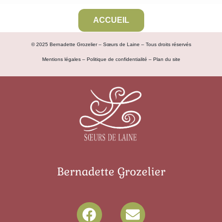
ACCUEIL
© 2025 Bernadette Grozelier – Sœurs de Laine – Tous droits réservés
Mentions légales
–
Politique de confidentialité
–
Plan du site
Bernadette Grozelier
F
E